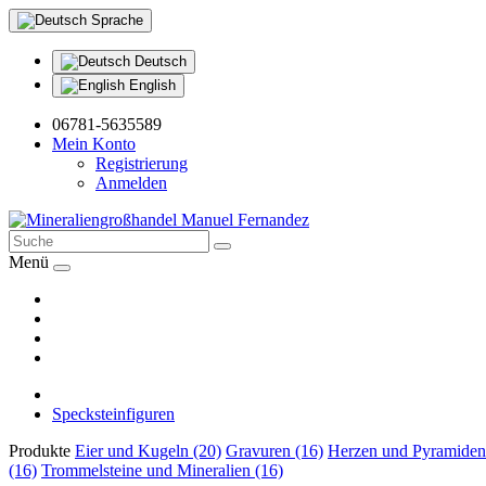
Sprache
Deutsch
English
06781-5635589
Mein Konto
Registrierung
Anmelden
Menü
Specksteinfiguren
Produkte
Eier und Kugeln (20)
Gravuren (16)
Herzen und Pyramiden
(16)
Trommelsteine und Mineralien (16)