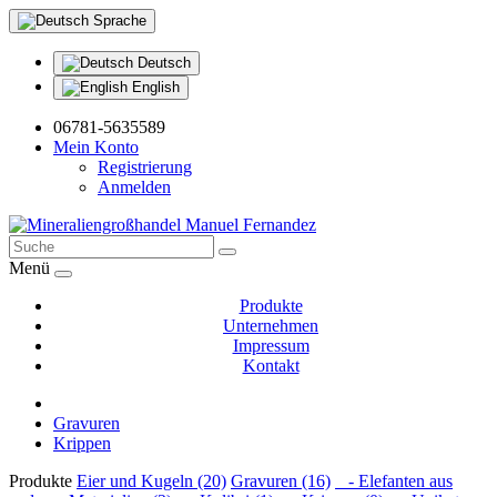
Sprache
Deutsch
English
06781-5635589
Mein Konto
Registrierung
Anmelden
Menü
Produkte
Unternehmen
Impressum
Kontakt
Gravuren
Krippen
Produkte
Eier und Kugeln (20)
Gravuren (16)
- Elefanten aus